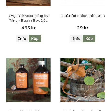
Organisk växtnäring av
Skafttråd / Blomtråd Grön
Tång - Bag in Box 2,5L
495 kr
29 kr
Info
Köp
Info
Köp