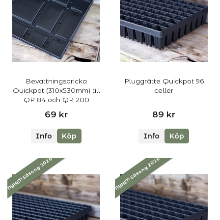
Bevattningsbricka
Pluggrätte Quickpot 96
Quickpot (310x530mm) till
celler
QP 84 och QP 200
69 kr
89 kr
Info
Köp
Info
Köp
NYHET! Säsong 2026
NYHET! Säsong 2026