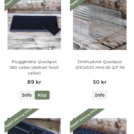
Pluggbrätte Quickpot
Drivhuslock Quickpot
360 celler (delbart 9x40
(330x520 mm) till QP 96
celler)
89 kr
50 kr
Info
Köp
Info
NYHET! Säsong 2026
NYHET! Säsong 2026