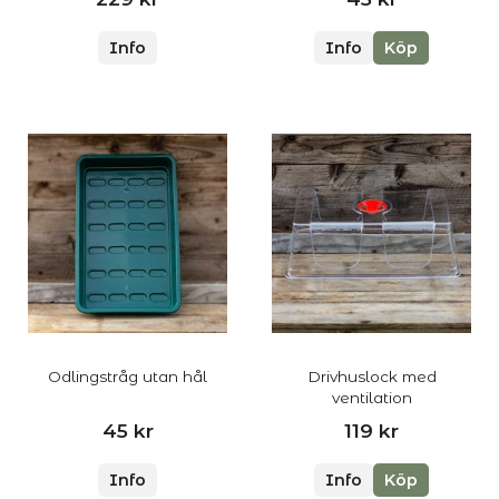
Info
Info
Köp
Odlingstråg utan hål
Drivhuslock med
ventilation
45 kr
119 kr
Info
Info
Köp