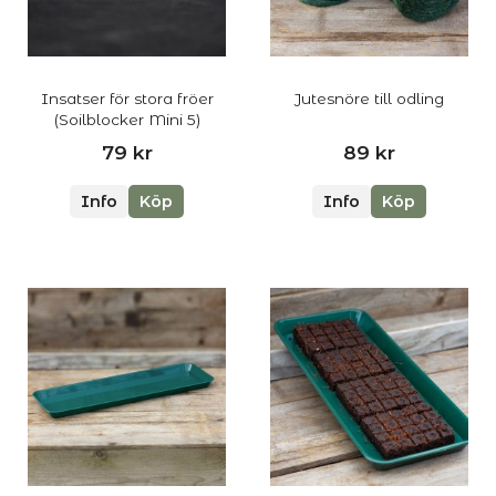
Insatser för stora fröer
Jutesnöre till odling
(Soilblocker Mini 5)
79 kr
89 kr
Info
Köp
Info
Köp