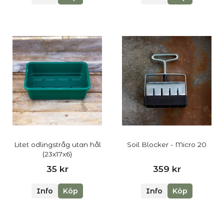
Litet odlingstråg utan hål
Soil Blocker - Micro 20
(23x17x6)
35 kr
359 kr
Info
Köp
Info
Köp