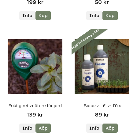
199 kr
50 kr
Info
Köp
Info
Köp
NYHET! Säsong 2026
Fuktighetsmätare för jord
Biobizz - Fish-Mix
139 kr
89 kr
Info
Köp
Info
Köp