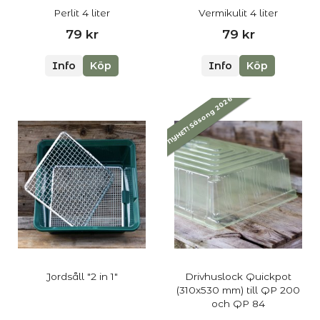
Perlit 4 liter
Vermikulit 4 liter
79 kr
79 kr
Info
Köp
Info
Köp
NYHET! Säsong 2026
Jordsåll "2 in 1"
Drivhuslock Quickpot
(310x530 mm) till QP 200
och QP 84