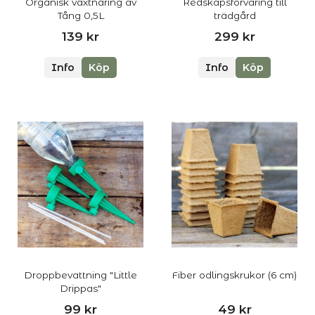
Organisk växtnäring av
Redskapsförvaring till
Tång 0,5L
trädgård
139 kr
299 kr
Info
Köp
Info
Köp
Droppbevattning "Little
Fiber odlingskrukor (6 cm)
Drippas"
99 kr
49 kr