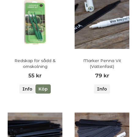
Redskap för sådd &
Marker Penna Vit
omskolning
(Vattenfast)
55 kr
79 kr
Info
Köp
Info