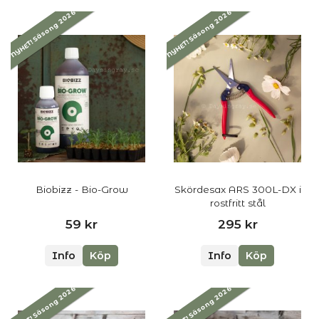
NYHET! Säsong 2026
NYHET! Säsong 2026
Biobizz - Bio-Grow
Skördesax ARS 300L-DX i
rostfritt stål
59 kr
295 kr
Info
Köp
Info
Köp
NYHET! Säsong 2026
NYHET! Säsong 2026