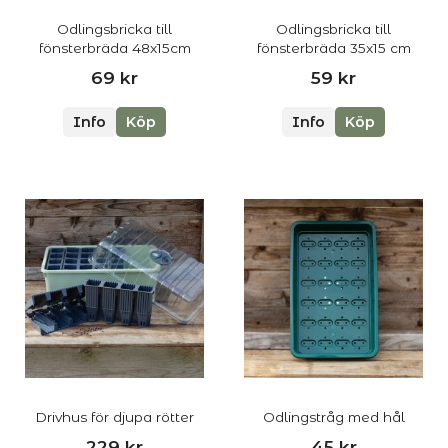
Odlingsbricka till
Odlingsbricka till
fönsterbräda 48x15cm
fönsterbräda 35x15 cm
69 kr
59 kr
Info
Köp
Info
Köp
Drivhus för djupa rötter
Odlingstråg med hål
229 kr
45 kr