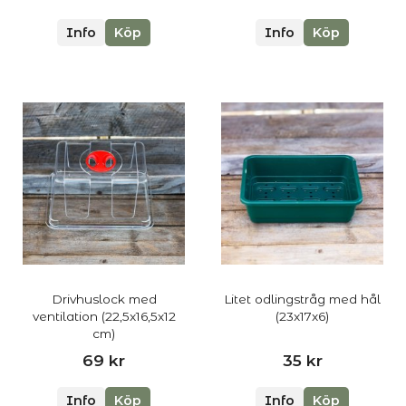
Info
Köp
Info
Köp
Drivhuslock med
Litet odlingstråg med hål
ventilation (22,5x16,5x12
(23x17x6)
cm)
69 kr
35 kr
Info
Köp
Info
Köp