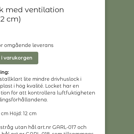
k med ventilation
12 cm)
 för omgående leverans
 i varukorgen
ing:
tallklart lite mindre drivhuslock i
plast i hög kvalité. Locket har en
tion för att kontrollera luftfuktigheten
lingsförhållandena.
5 cm Höjd: 12 cm
ngstråg utan hål art.nr GARL-017 och