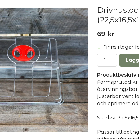
Drivhusloc
(22,5x16,5x
69 kr
Finns i lager
Lägg
Produktbeskrivn
Formsprutad kris
återvinningsbar 
justerbar ventila
och optimera od
Storlek: 22,5x16,
Passar till odli