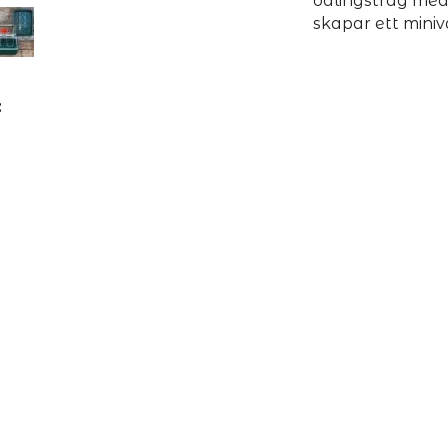
odlingstråg med
skapar ett miniv
: