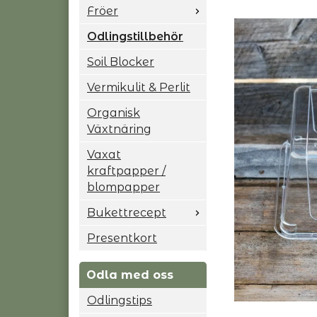
Fröer
Odlingstillbehör
Soil Blocker
Vermikulit & Perlit
Organisk
Växtnäring
Vaxat
kraftpapper /
blompapper
Bukettrecept
Presentkort
Odla med oss
Odlingstips