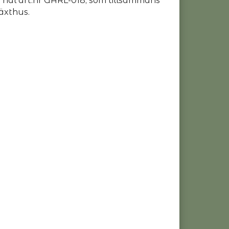
 hål art.nr GARL-018, som tillsammans
äxthus.