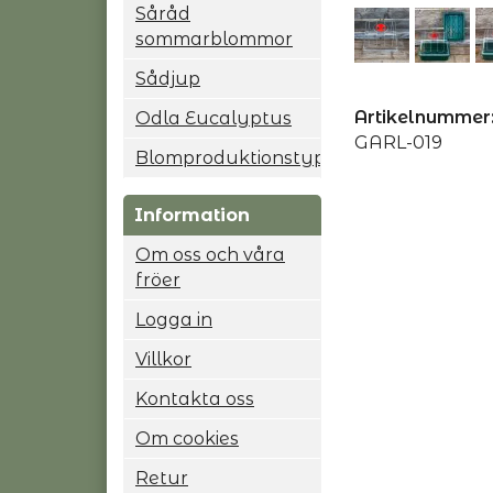
Såråd
sommarblommor
Sådjup
Artikelnummer
Odla Eucalyptus
GARL-019
Blomproduktionstyp
Information
Om oss och våra
fröer
Logga in
Villkor
Kontakta oss
Om cookies
Retur