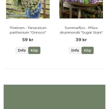
Mattram - Tanacetum
Sommarflox - Phlox
parthenium "Orinoco"
drummondii "Sugar Stars"
59 kr
39 kr
Info
Köp
Info
Köp