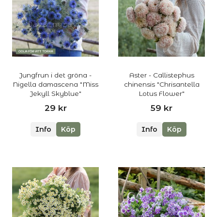
Jungfrun i det gröna -
Aster - Callistephus
Nigella damascena "Miss
chinensis "Chrisantella
Jekyll Skyblue"
Lotus Flower"
29 kr
59 kr
Info
Köp
Info
Köp