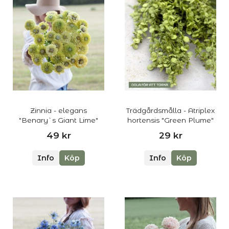
Zinnia - elegans
Trädgårdsmålla - Atriplex
"Benary`s Giant Lime"
hortensis "Green Plume"
49 kr
29 kr
Info
Köp
Info
Köp