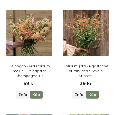
Lejongap - Antirrhinum
Kolibrimynta - Agastache
majus F1 "Snapstar
aurantiaca "Navajo
Champagne II"
Sunset"
59 kr
39 kr
Info
Köp
Info
Köp