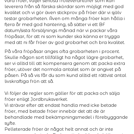
våra fröer, väljer seriösa fröleverantörer som kan
leverera från så färska skördar som möjligt med god
kvalitet och vi gör även stickprov på fröer där vi själv
testar grobarheten. Även om många fröer kan hålla i
flera år med god hantering, så sätter vi ett BF
datum/sista försäljnings månad när vi packar våra
fröpåsar, för att ni som kunder ska känna er trygga
med att ni får fröer av god grobarhet och bra kvalitet.
På våra fröpåsar anges ofta grobarheten i procent.
Skulle någon sort tillfälligt ha något lägre grobarhet,
ser vi alltid till att kompensera genom att packa extra
fröer, utöver det normala antalet som är angivet på
påsen. På så vis får du som kund alltid ett rättvist antal
livskraftiga frön att så.
Vi följer de regler som gäller för att packa och sälja
fröer enligt Jordbruksverket.
Vi strävar efter att endast handla med icke betade
fröer, med betade fröer innebär det att de är
behandlade med bekämpningsmedel i förebyggande
syfte.
Pelleterade fröer är något helt annat och är inte