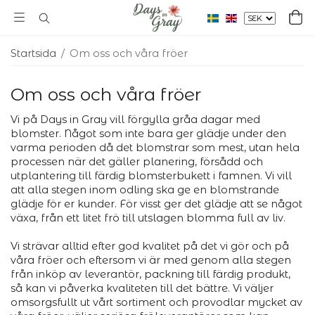
Startsida
/
Om oss och våra fröer
Om oss och våra fröer
Vi på Days in Gray vill förgylla gråa dagar med
blomster. Något som inte bara ger glädje under den
varma perioden då det blomstrar som mest, utan hela
processen när det gäller planering, försådd och
utplantering till färdig blomsterbukett i famnen. Vi vill
att alla stegen inom odling ska ge en blomstrande
glädje för er kunder. För visst ger det glädje att se något
växa, från ett litet frö till utslagen blomma full av liv.
Vi strävar alltid efter god kvalitet på det vi gör och på
våra fröer och eftersom vi är med genom alla stegen
från inköp av leverantör, packning till färdig produkt,
så kan vi påverka kvaliteten till det bättre. Vi väljer
omsorgsfullt ut vårt sortiment och provodlar mycket av