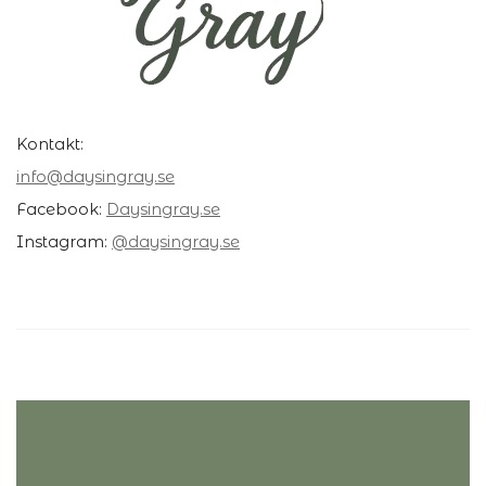
Kontakt:
i
nfo@d
aysingray.se
Facebook:
D
aysingray.se
Instagram:
@
daysingray.se