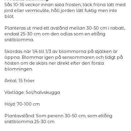
Sås 10-16 veckor innan sista frosten, täck fröna lätt med
jord eller vermiculite, håll jorden lätt fuktig men inte
blöt.
Planteras ut med ett avstånd mellan 30-50 cm i rabatt,
endast 25-30 cm om den odlas som en ettårig
snittblomma.
Skördas när 1/4 till 1/3 av blommorna på stjälken är
öppna. Blommar igen på sensommaren och tidigt på
hösten om de skärs ner direkt efter den första
blomningen.
Antal: 15 fröer
Växtläge: Sol/halvskugga
Höjd: 70-100 cm
Plantavstånd: Som perenn 30-50 cm, som ettårig
snittblomma 25-30 cm