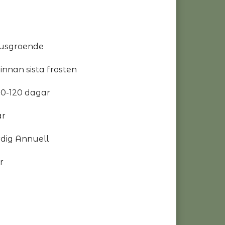
Ljusgroende
 innan sista frosten
110-120 dagar
ar
rdig Annuell
r