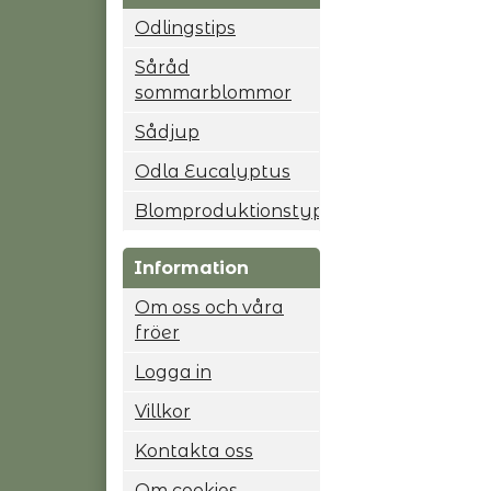
Odlingstips
Såråd
sommarblommor
Sådjup
Odla Eucalyptus
Blomproduktionstyp
Information
Om oss och våra
fröer
Logga in
Villkor
Kontakta oss
Om cookies