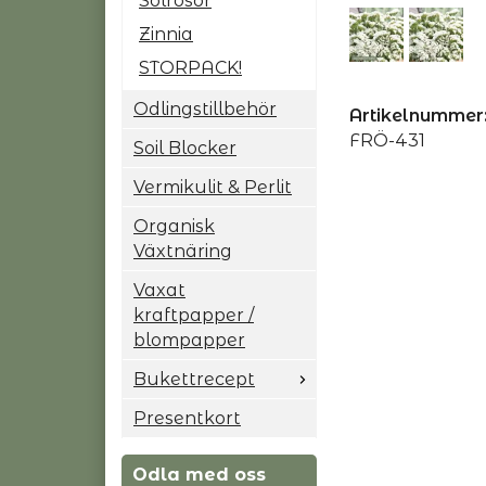
Solrosor
Zinnia
STORPACK!
Odlingstillbehör
Artikelnummer
FRÖ-431
Soil Blocker
Vermikulit & Perlit
Organisk
Växtnäring
Vaxat
kraftpapper /
blompapper
Bukettrecept
Presentkort
Odla med oss