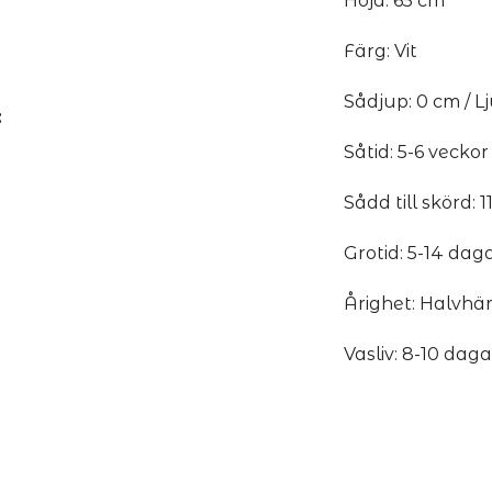
Höjd: 65 cm
Färg: Vit
Sådjup: 0 cm / 
:
Såtid: 5-6 veckor
Sådd till skörd: 
Grotid: 5-14 dag
Årighet: Halvhä
Vasliv: 8-10 daga