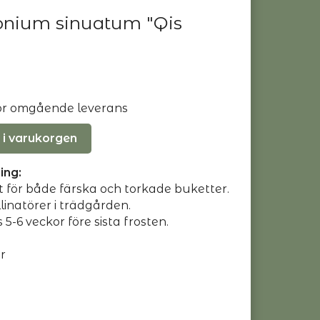
onium sinuatum "Qis
 för omgående leverans
 i varukorgen
ing:
t för både färska och torkade buketter.
ollinatörer i trädgården.
5-6 veckor före sista frosten.
r