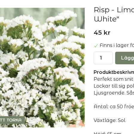
Risp - Lim
White"
45 kr
Finns i lager
Lägg
Produktbeskrivn
Perfekt som snit
Lockar till sig p
Ljusgroende. Sås 
Antal: ca 50 fröe
Växtläge: Sol