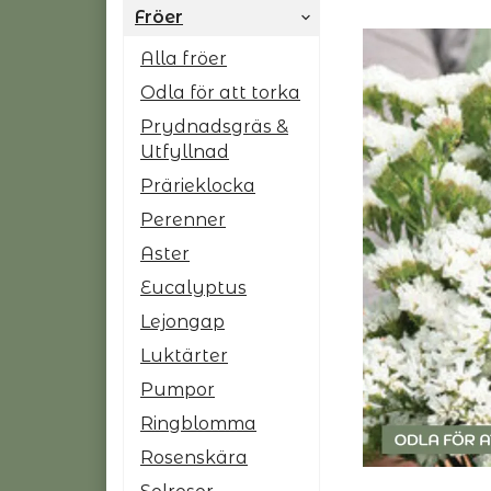
Fröer
Alla fröer
Odla för att torka
Prydnadsgräs &
Utfyllnad
Prärieklocka
Perenner
Aster
Eucalyptus
Lejongap
Luktärter
Pumpor
Ringblomma
Rosenskära