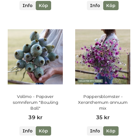
Info
Köp
Info
Köp
Vallmo - Papaver
Pappersblomster -
somniferum "Bowling
Xeranthemum annuum
Ball"
mix
39 kr
35 kr
Info
Köp
Info
Köp