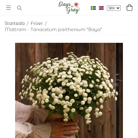
Startsida
/
Fröer
/
Mattram - Tanacetum parthenium "Baya"