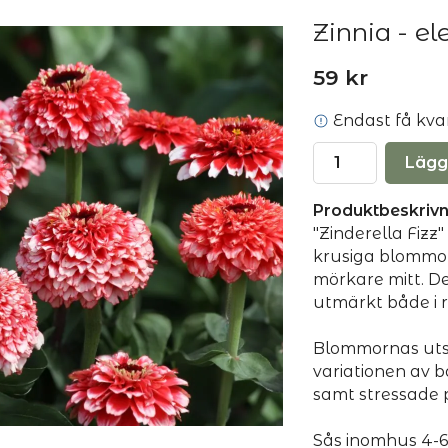
Zinnia - el
59 kr
Endast få kvar 
Lägg
Produktbeskrivn
"Zinderella Fizz"
krusiga blommor
mörkare mitt. D
utmärkt både i 
Blommornas uts
variationen av
samt stressade 
Sås inomhus 4-6 