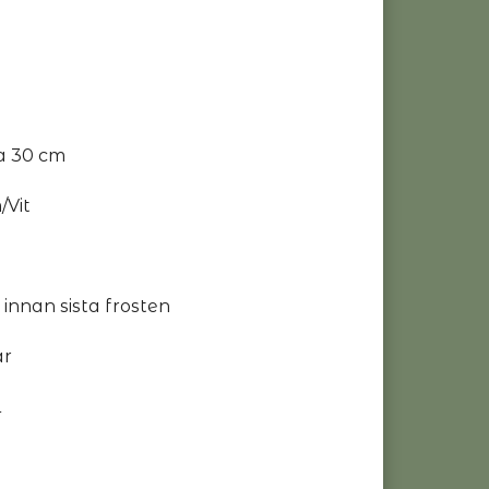
a 30 cm
/Vit
 innan sista frosten
ar
l