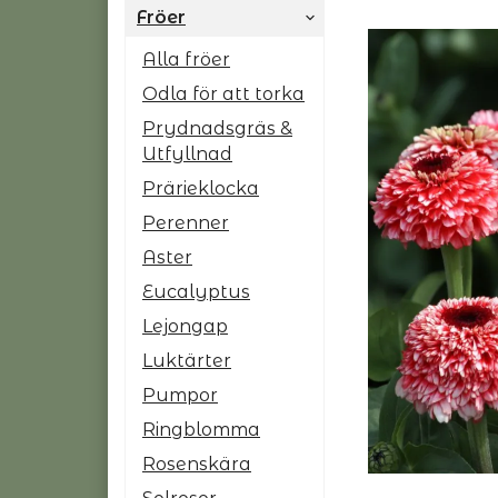
Fröer
Alla fröer
Odla för att torka
Prydnadsgräs &
Utfyllnad
Prärieklocka
Perenner
Aster
Eucalyptus
Lejongap
Luktärter
Pumpor
Ringblomma
Rosenskära