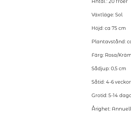
Antal : 20 fröer
Växtläge: Sol
Höjd: ca 75 cm
Plantavstånd: c
Färg: Rosa/Kräm
Sådjup: 0,5 cm
Såtid: 4-6 veckor
Grotid: 5-14 dag
Årighet: Annuel