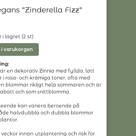
egans "Zinderella Fizz"
i lagret (2 st)
 i varukorgen
ing:
 är en dekorativ Zinnia med fyllda, lätt
 i rosa- och krämiga toner, ofta med
en blommar rikligt hela sommaren och är
rabatt och som snittblomma.
eende kan variera beroende på
 både halvdubbla och dubbla blommor
plantor.
veckor innan utplantering och risk för