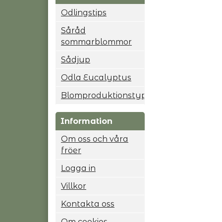
Odlingstips
Såråd
sommarblommor
Sådjup
Odla Eucalyptus
Blomproduktionstyp
Information
Om oss och våra
fröer
Logga in
Villkor
Kontakta oss
Om cookies