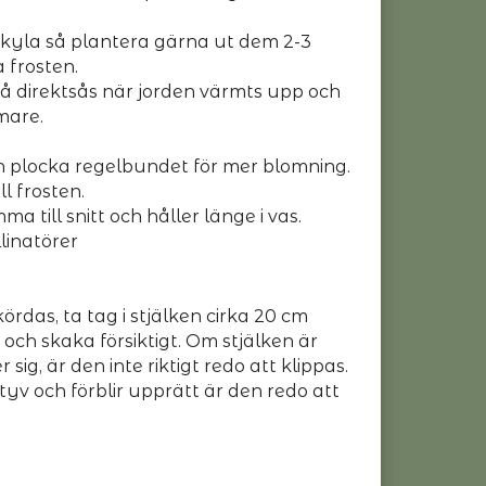
te kyla så plantera gärna ut dem 2-3
a frosten.
så direktsås när jorden värmts upp och
mare.
 plocka regelbundet för mer blomning.
l frosten.
 till snitt och håller länge i vas.
llinatörer
ördas, ta tag i stjälken cirka 20 cm
ch skaka försiktigt. Om stjälken är
 sig, är den inte riktigt redo att klippas.
tyv och förblir upprätt är den redo att