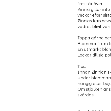
frost är över.
:
Zinnia gillar in
veckor efter sist
Zinnias kan ock
vädret blivit var
Toppa gärna och
Blommar fram til
En utmärkt blomma
Lockar till sig po
Tips:
Innan Zinnian sk
under blomman o
hängig eller böjer
Om stjälken är s
skördas.