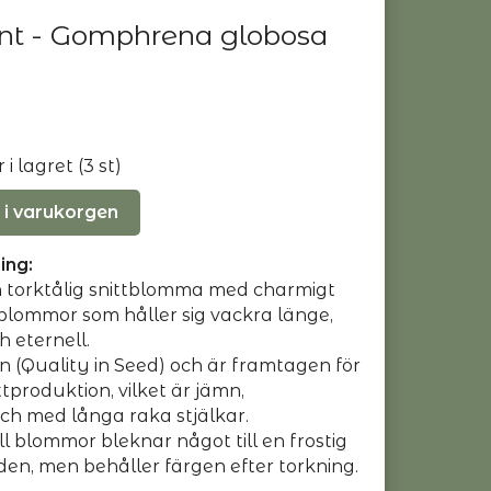
nt - Gomphrena globosa
i lagret (3 st)
 i varukorgen
ing:
h torktålig snittblomma med charmigt
blommor som håller sig vackra länge,
h eternell.
en (Quality in Seed) och är framtagen för
ttproduktion, vilket är jämn,
h med långa raka stjälkar.
ll blommor bleknar något till en frostig
den, men behåller färgen efter torkning.