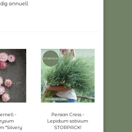
rdig annuell
ernell -
Persian Cress -
hrysum
Lepidium sativium
m "Silvery
STORPACK!