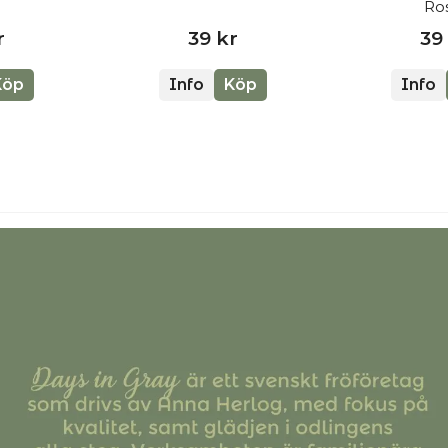
Ro
r
39 kr
39
Köp
Info
Köp
Info