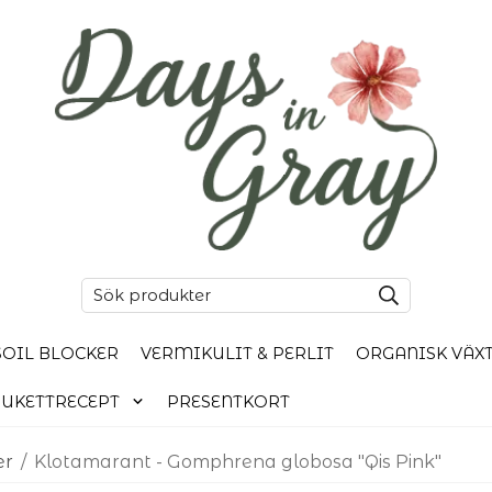
SOIL BLOCKER
VERMIKULIT & PERLIT
ORGANISK VÄX
UKETTRECEPT
PRESENTKORT
er
/
Klotamarant - Gomphrena globosa "Qis Pink"