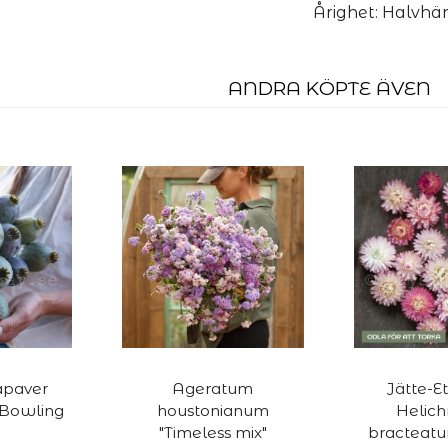
Årighet: Halvhä
ANDRA KÖPTE ÄVEN
apaver
Ageratum
Jätte-Et
"Bowling
houstonianum
Helic
"Timeless mix"
bracteatu