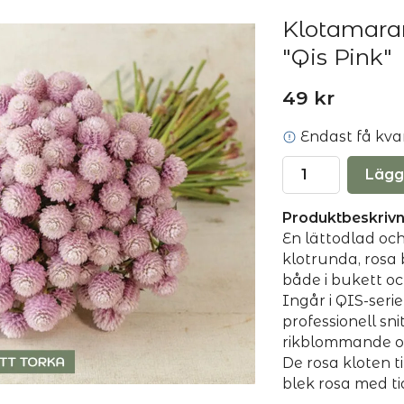
Klotamara
"Qis Pink"
49 kr
Endast få kvar 
Lägg
Produktbeskrivn
En lättodlad oc
klotrunda, rosa 
både i bukett oc
Ingår i QIS-seri
professionell sni
rikblommande oc
De rosa kloten ti
blek rosa med ti