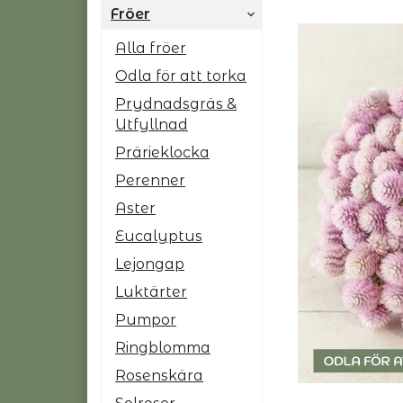
Fröer
Alla fröer
Odla för att torka
Prydnadsgräs &
Utfyllnad
Prärieklocka
Perenner
Aster
Eucalyptus
Lejongap
Luktärter
Pumpor
Ringblomma
Rosenskära