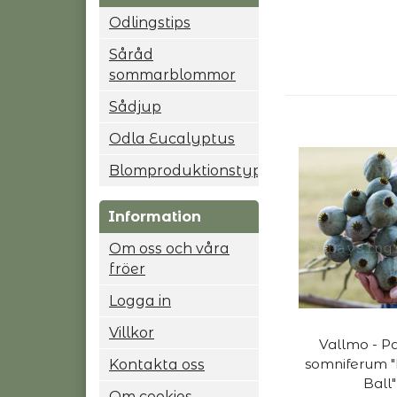
Odlingstips
Såråd
sommarblommor
Sådjup
Odla Eucalyptus
Blomproduktionstyp
Information
Om oss och våra
fröer
Logga in
Villkor
Vallmo - P
somniferum 
Kontakta oss
Ball"
Om cookies