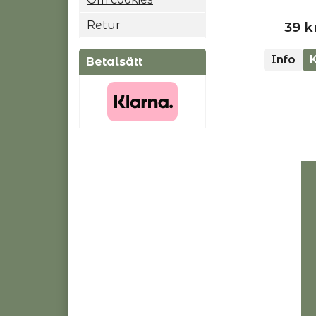
Retur
39 k
Info
Betalsätt