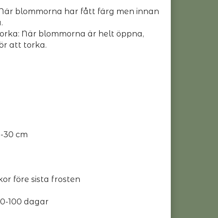
 När blommorna har fått färg men innan
.
torka: När blommorna är helt öppna,
r att torka.
5-30 cm
kor före sista frosten
 80-100 dagar