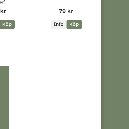
se"
 kr
79 kr
Köp
Info
Köp