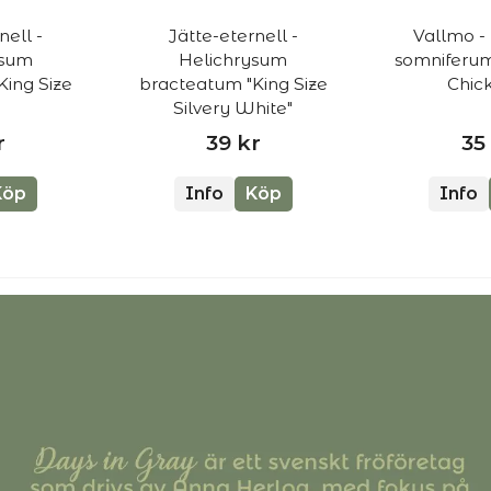
nell -
Jätte-eternell -
Vallmo -
ysum
Helichrysum
somniferu
King Size
bracteatum "King Size
Chic
Silvery White"
r
39 kr
35
Köp
Info
Köp
Info