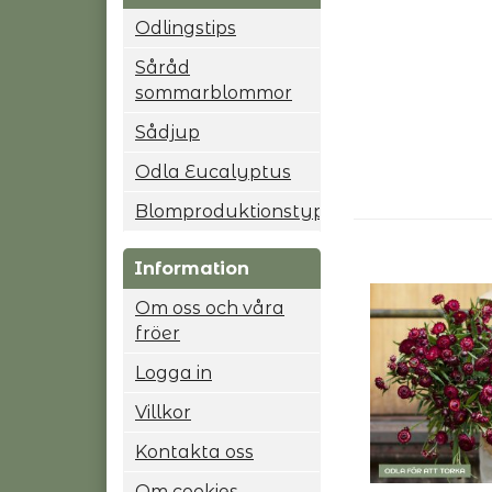
Odlingstips
Såråd
sommarblommor
Sådjup
Odla Eucalyptus
Blomproduktionstyp
Information
Om oss och våra
fröer
Logga in
Villkor
Kontakta oss
Om cookies