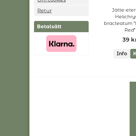
Jätte-eter
Retur
Helichr
bracteatum "
Betalsätt
Red"
39 k
Info