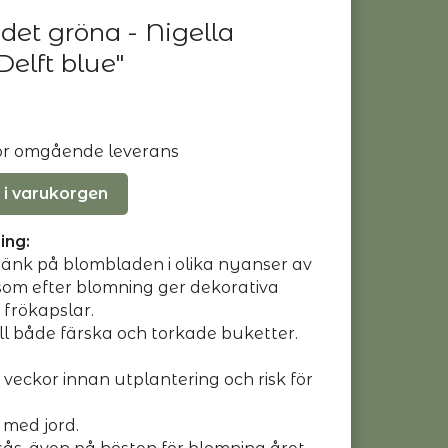
det gröna - Nigella
Delft blue"
 för omgående leverans
 i varukorgen
ing:
nk på blombladen i olika nyanser av
 som efter blomning ger dekorativa
frökapslar.
ll både färska och torkade buketter.
veckor innan utplantering och risk för
 med jord.