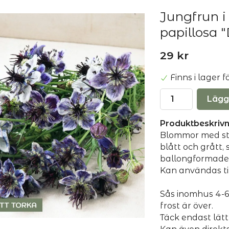
Jungfrun i 
papillosa "
29 kr
Finns i lager
Lägg
Produktbeskrivn
Blommor med stä
blått och grått,
ballongformade 
Kan användas ti
Sås inomhus 4-6 
frost är över.
Täck endast lätt