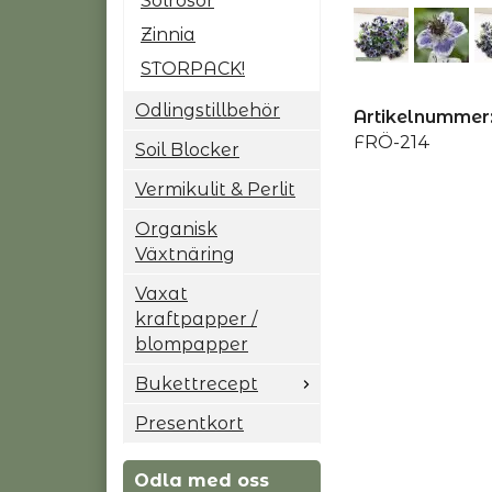
Solrosor
Zinnia
STORPACK!
Odlingstillbehör
Artikelnummer
FRÖ-214
Soil Blocker
Vermikulit & Perlit
Organisk
Växtnäring
Vaxat
kraftpapper /
blompapper
Bukettrecept
Presentkort
Odla med oss