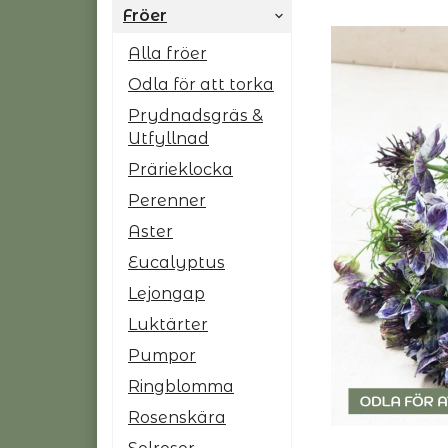
Fröer
Alla fröer
Odla för att torka
Prydnadsgräs &
Utfyllnad
Prärieklocka
Perenner
Aster
Eucalyptus
Lejongap
Luktärter
Pumpor
Ringblomma
Rosenskära