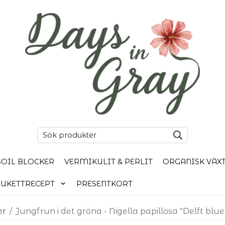
SOIL BLOCKER
VERMIKULIT & PERLIT
ORGANISK VÄX
UKETTRECEPT
PRESENTKORT
er
/
Jungfrun i det gröna - Nigella papillosa "Delft blue