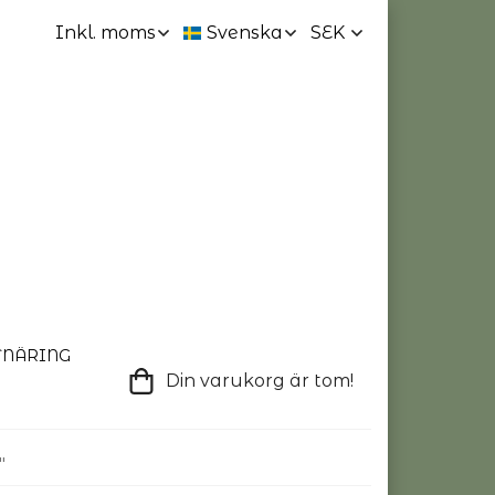
TNÄRING
Din varukorg är tom!
"