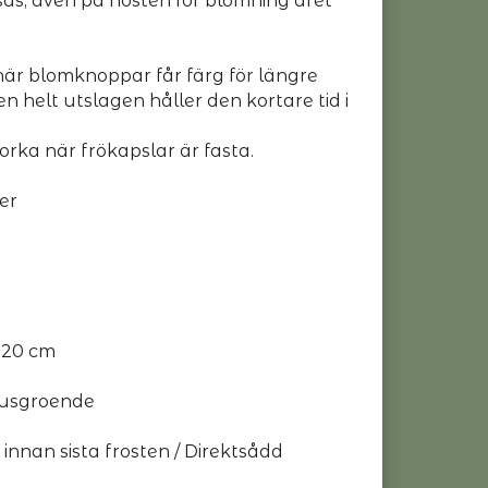
ås, även på hösten för blomning året
när blomknoppar får färg för längre
en helt utslagen håller den kortare tid i
torka när frökapslar är fasta.
er
-20 cm
Ljusgroende
 innan sista frosten / Direktsådd