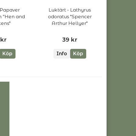
 Papaver
Luktärt - Lathyrus
m ”Hen and
odoratus "Spencer
kens"
Arthur Hellyer"
 kr
39 kr
Köp
Info
Köp