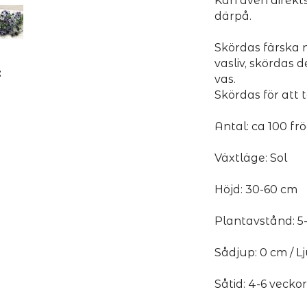
Kan även direkts
därpå.
Skördas färska 
vasliv, skördas d
:
vas.
Skördas för att 
Antal: ca 100 frö
Växtläge: Sol
Höjd: 30-60 cm
Plantavstånd: 5
Sådjup: 0 cm / 
Såtid: 4-6 veckor