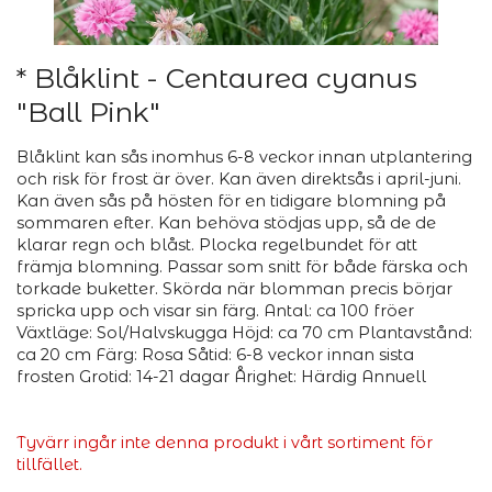
* Blåklint - Centaurea cyanus
"Ball Pink"
Blåklint kan sås inomhus 6-8 veckor innan utplantering
och risk för frost är över. Kan även direktsås i april-juni.
Kan även sås på hösten för en tidigare blomning på
sommaren efter. Kan behöva stödjas upp, så de de
klarar regn och blåst. Plocka regelbundet för att
främja blomning. Passar som snitt för både färska och
torkade buketter. Skörda när blomman precis börjar
spricka upp och visar sin färg. Antal: ca 100 fröer
Växtläge: Sol/Halvskugga Höjd: ca 70 cm Plantavstånd:
ca 20 cm Färg: Rosa Såtid: 6-8 veckor innan sista
frosten Grotid: 14-21 dagar Årighet: Härdig Annuell
Tyvärr ingår inte denna produkt i vårt sortiment för
tillfället.