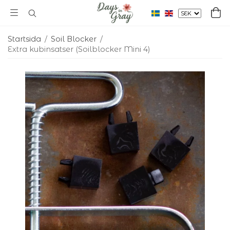
Startsida
/
Soil Blocker
/
Extra kubinsatser (Soilblocker Mini 4)