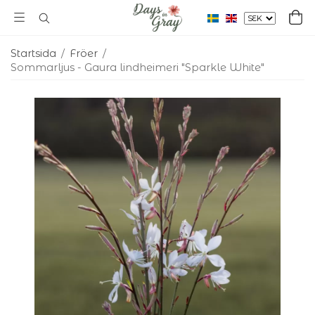
Startsida
/
Fröer
/
Sommarljus - Gaura lindheimeri "Sparkle White"