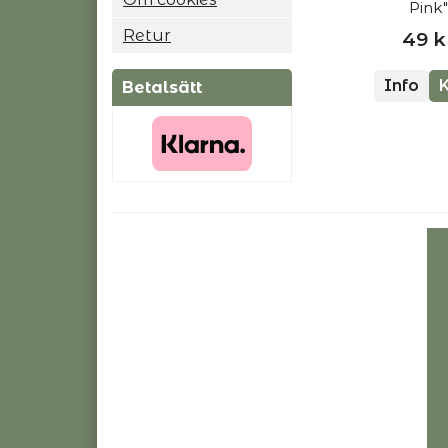
Pink"
Retur
49 k
Info
Betalsätt