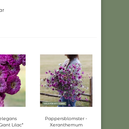
ar
 elegans
Pappersblomster -
iant Lilac"
Xeranthemum