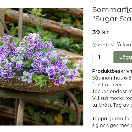
Sommarflo
"Sugar Sta
39 kr
Endast få kvar 
Lägg
Produktbeskrivn
Sås inomhus 6-8 
frost är över.
Täckes endast me
Vill stå mörkt f
lufthål i. Tag av 
Toppa gärna för
sig och ger mer 