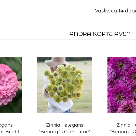
Vasliv: ca 14 dag
ANDRA KÖPTE ÄVEN
legans
Zinnia - elegans
Zinnia -
nt Bright
"Benary`s Giant Lime"
"Benary´s G