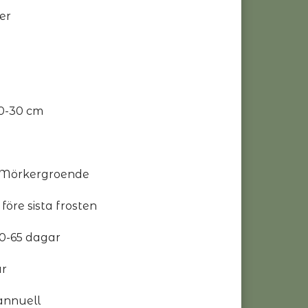
er
0-30 cm
/ Mörkergroende
 före sista frosten
 50-65 dagar
ar
annuell