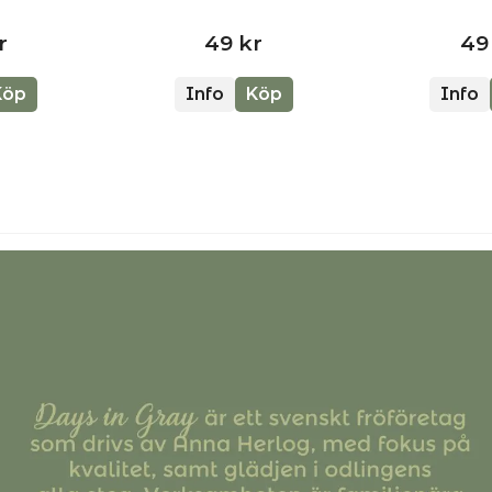
r
49 kr
49
Köp
Info
Köp
Info