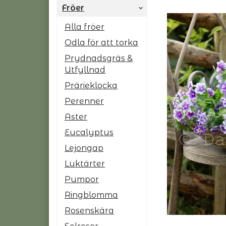
Fröer
Alla fröer
Odla för att torka
Prydnadsgräs &
Utfyllnad
Prärieklocka
Perenner
Aster
Eucalyptus
Lejongap
Luktärter
Pumpor
Ringblomma
Rosenskära