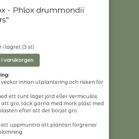
x - Phlox drummondii
rs"
i lagret (3 st)
 i varukorgen
ing:
veckor innan utplantering och risken för
d ett tunt lager jord eller Vermiculite.
ör att gro, täck gärna med mörk plast med
plasten efter att det börjat gro .
 att uppmuntra att plantan förgrenar
blomning.