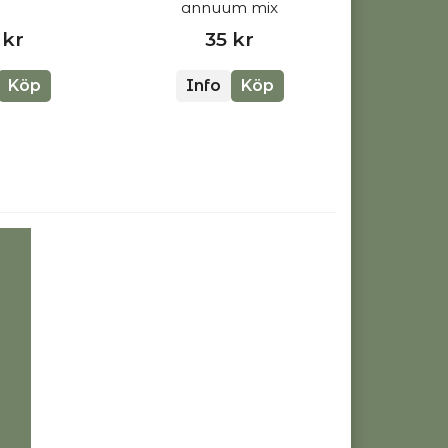
annuum mix
 kr
35 kr
Köp
Info
Köp