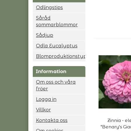
Odlingstips
Såråd
sommarblommor
Sådjup
Odla Eucalyptus
Blomproduktionstyp
Information
Om oss och våra
fröer
Logga in
Villkor
Kontakta oss
Zinnia - e
"Benary's Gia
Om cookies