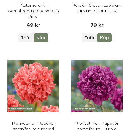
Klotamarant -
Persian Cress - Lepidium
Gomphrena globosa "Qis
sativium STORPACK!
Pink"
49 kr
79 kr
Info
Köp
Info
Köp
Pionvallmo - Papaver
Pionvallmo - Papaver
somniferum "Frosted
somniferum "Purple