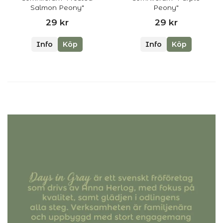
Salmon Peony"
Peony"
29 kr
29 kr
Info
Köp
Info
Köp