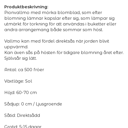
Produktbeskrivning:
Pionvallmo med mörka blomblad, som efter
blomning lämnar kapslar efter sig, som lämpar sig
utmärkt för torkning för att användas i buketter eller
andra arrangemang både sommar som höst.
Vallmo kan med fördel direktsås när jorden blivit
uppvärmd.
Kan även sås på hösten för tidigare blomning året efter.
Självsår sig lätt.
Antal: ca 500 fröer
Växtläge: Sol
Höjd: 60-70 cm
Sådjup: 0 cm / Ljusgroende
Såtid: Direktsådd
Grotid: 5-15 dagar