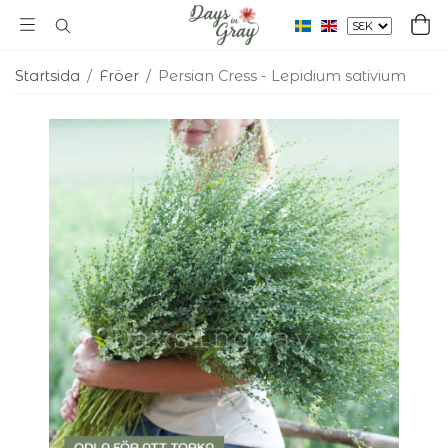
Startsida
/
Fröer
/
Persian Cress - Lepidium sativium