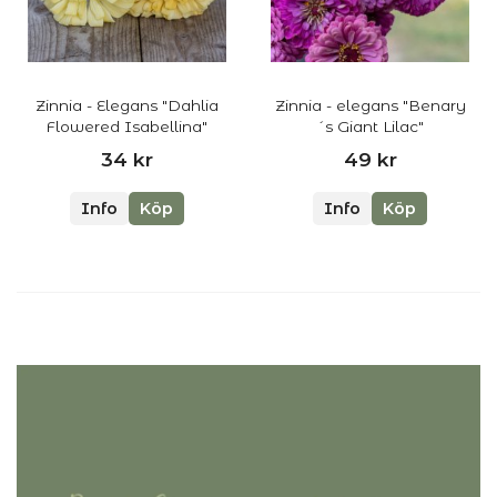
Zinnia - Elegans "Dahlia
Zinnia - elegans "Benary
Flowered Isabellina"
´s Giant Lilac"
34 kr
49 kr
Info
Köp
Info
Köp