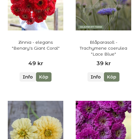
Zinnia - elegans
Blåparasoll -
"Benary's Giant Coral"
Trachymene coerulea
"Lace Blue"
49 kr
39 kr
Info
Köp
Info
Köp