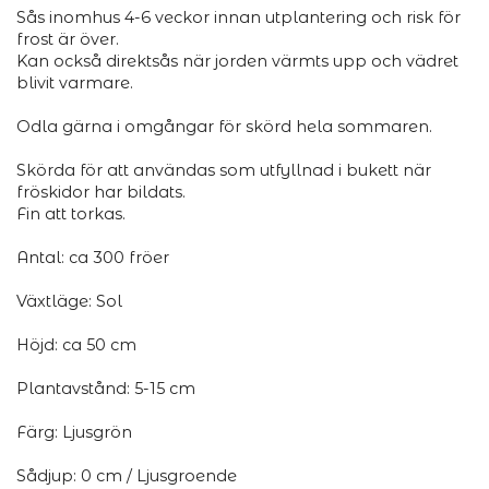
Sås inomhus 4-6 veckor innan utplantering och risk för
frost är över.
Kan också direktsås när jorden värmts upp och vädret
blivit varmare.
Odla gärna i omgångar för skörd hela sommaren.
Skörda för att användas som utfyllnad i bukett när
fröskidor har bildats.
Fin att torkas.
Antal: ca 300 fröer
Växtläge: Sol
Höjd: ca 50 cm
Plantavstånd: 5-15 cm
Färg: Ljusgrön
Sådjup: 0 cm / Ljusgroende