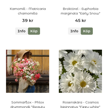
Kamomill - Matricaria
Broktörel - Euphorbia
chamomilla
marginata "Early Snow"
39 kr
45 kr
Info
Köp
Info
Köp
Sommarflox - Phlox
Rosenskära - Cosmos
drummondii "Beauty
bipinnatus "Fizzy white"