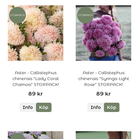
Aster - Callistephus
Aster - Callistephus
chinensis "Lady Coral
chinensis "Syringa Light
Chamois" STORPACK!
Rose" STORPACK!
89 kr
89 kr
Info
Köp
Info
Köp