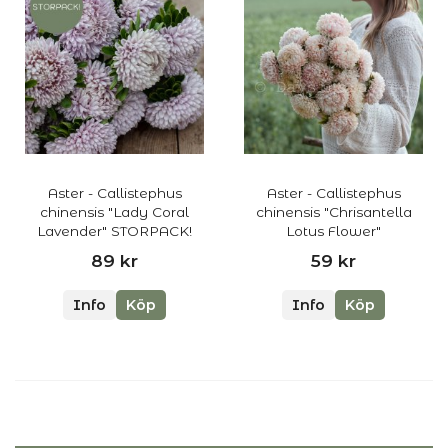
Aster - Callistephus
Aster - Callistephus
chinensis "Lady Coral
chinensis "Chrisantella
Lavender" STORPACK!
Lotus Flower"
89 kr
59 kr
Info
Köp
Info
Köp