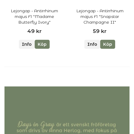
Lejongap - Antirrhinum
Lejongap - Antirrhinum
majus F1 "Madame
majus F1 "Snapstar
Butterfly Ivory"
Champagne II"
49 kr
59 kr
Info
Köp
Info
Köp