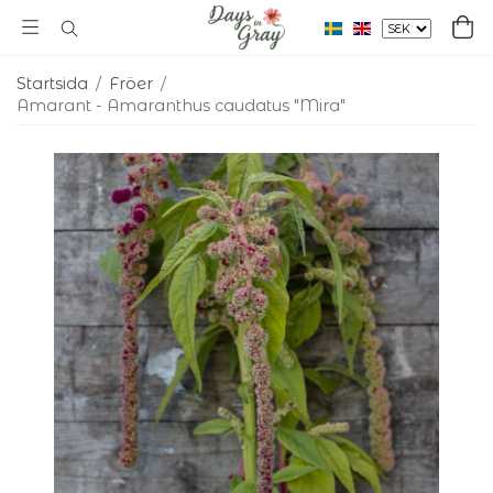
Startsida
/
Fröer
/
Amarant - Amaranthus caudatus "Mira"