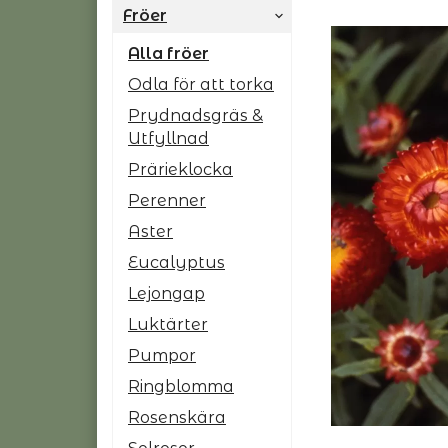
Fröer
Alla fröer
Odla för att torka
Prydnadsgräs &
Utfyllnad
Prärieklocka
Perenner
Aster
Eucalyptus
Lejongap
Luktärter
Pumpor
Ringblomma
Rosenskära