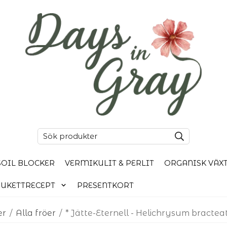
SOIL BLOCKER
VERMIKULIT & PERLIT
ORGANISK VÄX
UKETTRECEPT
PRESENTKORT
er
/
Alla fröer
/
* Jätte-Eternell - Helichrysum bractea