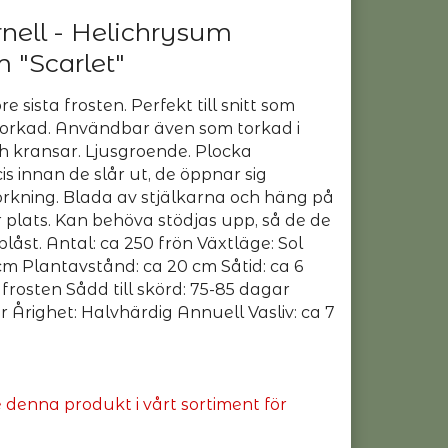
rnell - Helichrysum
 "Scarlet"
re sista frosten. Perfekt till snitt som
torkad. Användbar även som torkad i
h kransar. Ljusgroende. Plocka
 innan de slår ut, de öppnar sig
torkning. Blada av stjälkarna och häng på
 plats. Kan behöva stödjas upp, så de de
låst. Antal: ca 250 frön Växtläge: Sol
cm Plantavstånd: ca 20 cm Såtid: ca 6
 frosten Sådd till skörd: 75-85 dagar
ar Årighet: Halvhärdig Annuell Vasliv: ca 7
e denna produkt i vårt sortiment för