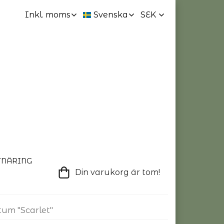
TNÄRING
Din varukorg är tom!
tum "Scarlet"