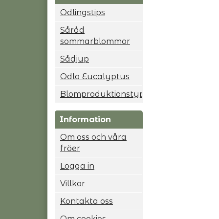
Odlingstips
Såråd
sommarblommor
Sådjup
Odla Eucalyptus
Blomproduktionstyp
Information
Om oss och våra
fröer
Logga in
Villkor
Kontakta oss
Om cookies