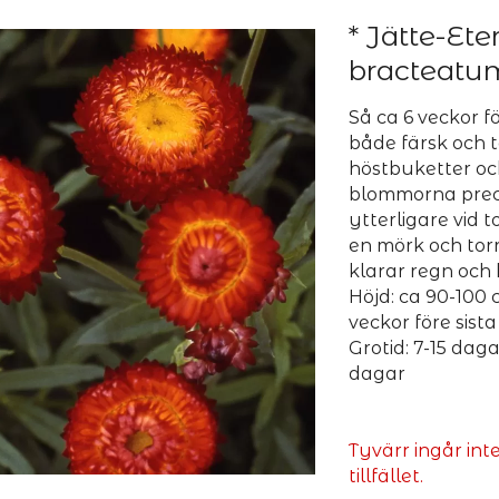
* Jätte-Ete
bracteatum
Så ca 6 veckor fö
både färsk och 
höstbuketter oc
blommorna precis
ytterligare vid 
en mörk och torr
klarar regn och b
Höjd: ca 90-100 
veckor före sista
Grotid: 7-15 dag
dagar
Tyvärr ingår int
tillfället.